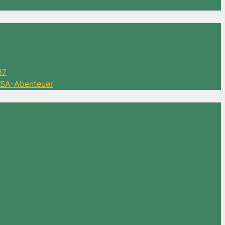
67
 DSA-Abenteuer