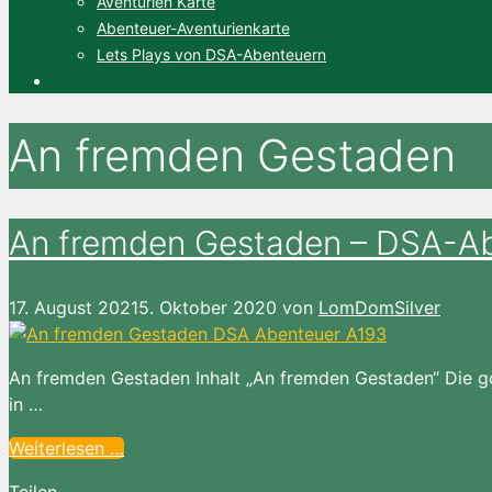
Aventurien Karte
Abenteuer-Aventurienkarte
Lets Plays von DSA-Abenteuern
An fremden Gestaden
An fremden Gestaden – DSA-A
17. August 2021
5. Oktober 2020
von
LomDomSilver
An fremden Gestaden Inhalt „An fremden Gestaden“ Die gol
in …
Weiterlesen …