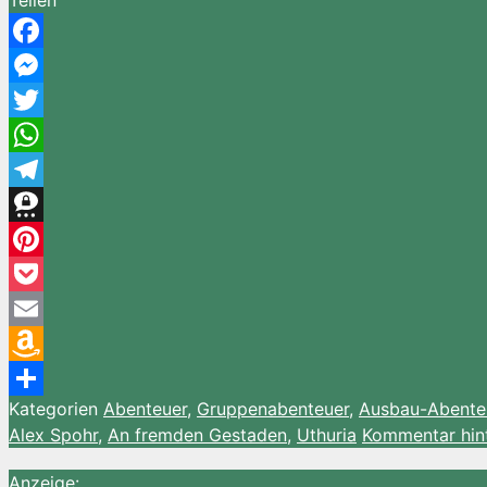
Teilen
Facebook
Messenger
Twitter
WhatsApp
Telegram
Threema
Pinterest
Pocket
Email
Amazon
Kategorien
Abenteuer
,
Gruppenabenteuer
,
Ausbau-Abenteu
Wish
Teilen
Alex Spohr
,
An fremden Gestaden
,
Uthuria
Kommentar hin
List
Anzeige: