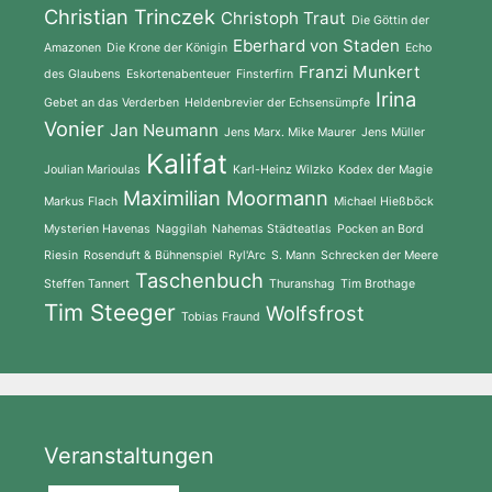
Christian Trinczek
Christoph Traut
Die Göttin der
Eberhard von Staden
Amazonen
Die Krone der Königin
Echo
Franzi Munkert
des Glaubens
Eskortenabenteuer
Finsterfirn
Irina
Gebet an das Verderben
Heldenbrevier der Echsensümpfe
Vonier
Jan Neumann
Jens Marx. Mike Maurer
Jens Müller
Kalifat
Joulian Marioulas
Karl-Heinz Wilzko
Kodex der Magie
Maximilian Moormann
Markus Flach
Michael Hießböck
Mysterien Havenas
Naggilah
Nahemas Städteatlas
Pocken an Bord
Riesin
Rosenduft & Bühnenspiel
Ryl'Arc
S. Mann
Schrecken der Meere
Taschenbuch
Steffen Tannert
Thuranshag
Tim Brothage
Tim Steeger
Wolfsfrost
Tobias Fraund
Veranstaltungen