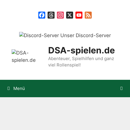
Zum
Inhalt
Facebook
Threads
Instagram
X
YouTube
Feed
springen
Unser Discord-Server
DSA-spielen.de
Abenteuer, Spielhilfen und ganz
viel Rollenspiel!
Menü