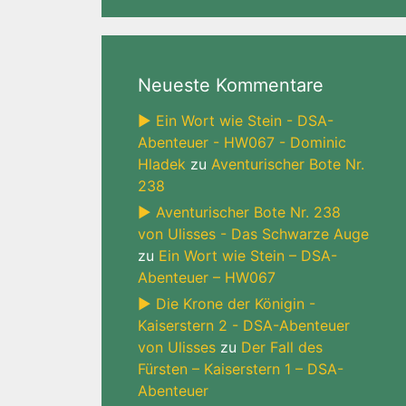
Neueste Kommentare
► Ein Wort wie Stein - DSA-
Abenteuer - HW067 - Dominic
Hladek
zu
Aventurischer Bote Nr.
238
► Aventurischer Bote Nr. 238
von Ulisses - Das Schwarze Auge
zu
Ein Wort wie Stein – DSA-
Abenteuer – HW067
► Die Krone der Königin -
Kaiserstern 2 - DSA-Abenteuer
von Ulisses
zu
Der Fall des
Fürsten – Kaiserstern 1 – DSA-
Abenteuer