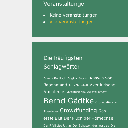
Veranstaltungen
Keine Veranstaltungen
alle Veranstaltungen
Die häufigsten
Schlagwörter
Answin von
Amelia Portlock
Angbar Mortis
Rabenmund
Aventurische
Aufs Schafott
Abenteurer
Aventurische Meisterschaft
Bernd Gädtke
Closed-Room-
Crowdfunding
Das
Abenteuer
erste Blut
Der Fluch der Hornechse
Der Pfeil des Uthar
Der Schatten des Waldes
Die