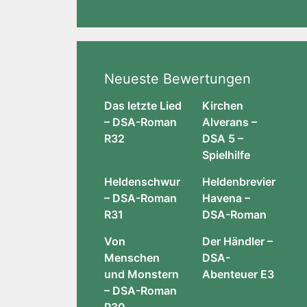
Neueste Bewertungen
Das letzte Lied
Kirchen
– DSA-Roman
Alverans –
R32
DSA 5 –
Spielhilfe
Heldenschwur
Heldenbrevier
– DSA-Roman
Havena –
R31
DSA-Roman
Von
Der Händler –
Menschen
DSA-
und Monstern
Abenteuer E3
– DSA-Roman