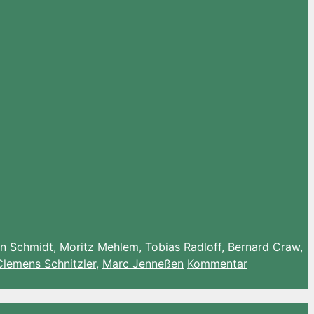
in Schmidt
,
Moritz Mehlem
,
Tobias Radloff
,
Bernard Craw
,
Clemens Schnitzler
,
Marc Jenneßen
Kommentar