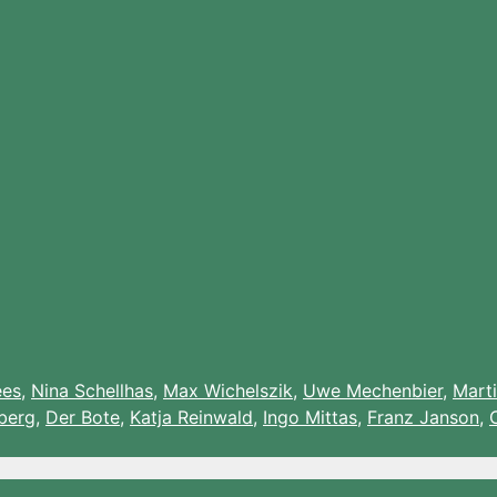
ees
,
Nina Schellhas
,
Max Wichelszik
,
Uwe Mechenbier
,
Mart
berg
,
Der Bote
,
Katja Reinwald
,
Ingo Mittas
,
Franz Janson
,