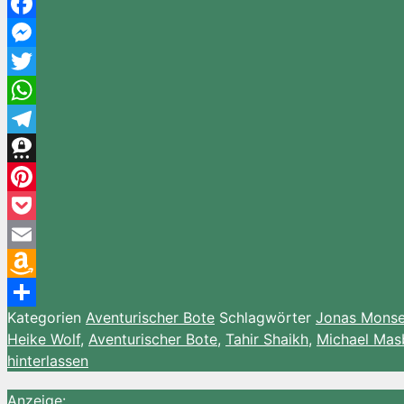
Facebook
Messenger
Twitter
WhatsApp
Telegram
Threema
Pinterest
Pocket
Email
Amazon
Kategorien
Aventurischer Bote
Schlagwörter
Jonas Mons
Wish
Teilen
Heike Wolf
,
Aventurischer Bote
,
Tahir Shaikh
,
Michael Mas
List
hinterlassen
Anzeige: