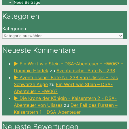
Neue Beiträge
Kategorien
Kategorien
Neueste Kommentare
► Ein Wort wie Stein - DSA-Abenteuer - HW067 -
Dominic Hladek
zu
Aventurischer Bote Nr. 238
► Aventurischer Bote Nr. 238 von Ulisses - Das
Schwarze Auge
zu
Ein Wort wie Stein – DSA-
Abenteuer – HW067
► Die Krone der Königin - Kaiserstern 2 - DSA-
Abenteuer von Ulisses
zu
Der Fall des Fürsten –
Kaiserstern 1 – DSA-Abenteuer
Neueste Bewertungen