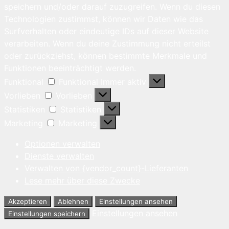
speichern und/oder darauf zuzugreifen. Wenn du diesen
Technologien zustimmst, können wir Daten wie das
Surfverhalten oder eindeutige IDs auf dieser Website
verarbeiten. Wenn du deine Zustimmung nicht erteilst
oder zurückziehst, können bestimmte Merkmale und
Funktionen beeinträchtigt werden.
Funktional
Funktional
Immer aktiv
Vorlieben
Vorlieben
Statistiken
Statistiken
Marketing
Marketing
Optionen verwalten
Dienste verwalten
Verwalten von {vendor_count}-Lieferanten
Lese mehr über diese Zwecke
Akzeptieren
Ablehnen
Einstellungen ansehen
Einstellungen ansehen
Einstellungen speichern