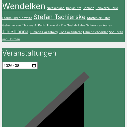
Wendelken
Nivesenland
Rahjasutra
Schlonz
Schwarze Perle
Stefan Tschierske
Starna und die Wölfe
Stätten okkulter
Geheimnisse
Thomas A. Ruhk
Thorwal - Die Seefahrt des Schwarzen Auges
Tie'Shianna
Tilmann Hakenberg
Todeswanderer
Ullrich Schneider
Von Toten
und Untoten
Veranstaltungen