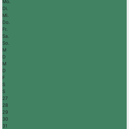
Mo.
Di.
Mi.
Do.
Fr.
Sa.
So.
M
D
M
D
F
S
S
27
28
29
30
31