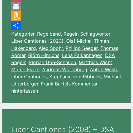
Pocket
Email
Amazon
Kategorien
Regelband
,
Regeln
Schlagwörter
Wish
Teilen
Liber Cantiones (2023)
,
Olaf Michel
,
Tilman
List
Hakenberg
,
Alex Spohr
,
Philipp Seeger
,
Thomas
Römer
,
Björn Hinrichs
,
Lena Falkenhagen
,
DSA
Regeln
,
Florian Don-Schauen
,
Matthias Wicht
,
Momo Evers
,
Andreas Wielenberg
,
Anton Weste
,
Liber Cantiones
,
Stephanie von Ribbeck
,
Michael
Unterberger
,
Frank Bartels
Kommentar
hinterlassen
Liber Cantiones (2008) – DSA