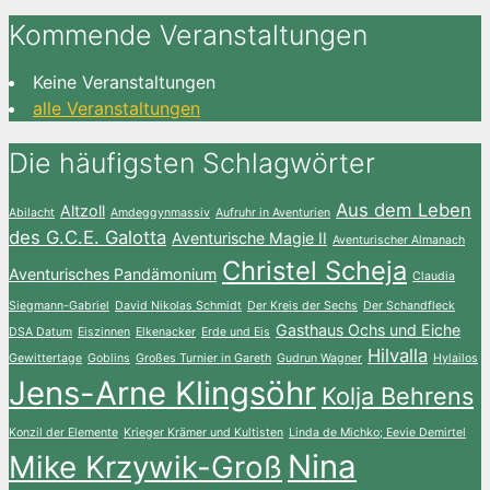
Kommende Veranstaltungen
Keine Veranstaltungen
alle Veranstaltungen
Die häufigsten Schlagwörter
Aus dem Leben
Altzoll
Abilacht
Amdeggynmassiv
Aufruhr in Aventurien
des G.C.E. Galotta
Aventurische Magie II
Aventurischer Almanach
Christel Scheja
Aventurisches Pandämonium
Claudia
Siegmann-Gabriel
David Nikolas Schmidt
Der Kreis der Sechs
Der Schandfleck
Gasthaus Ochs und Eiche
DSA Datum
Eiszinnen
Elkenacker
Erde und Eis
Hilvalla
Gewittertage
Goblins
Großes Turnier in Gareth
Gudrun Wagner
Hylailos
Jens-Arne Klingsöhr
Kolja Behrens
Konzil der Elemente
Krieger Krämer und Kultisten
Linda de Michko; Eevie Demirtel
Nina
Mike Krzywik-Groß