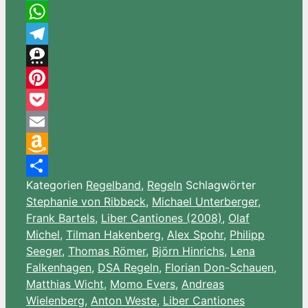
Twitter
WhatsApp
Telegram
Threema
Pinterest
Pocket
Email
Amazon
Kategorien
Regelband
,
Regeln
Schlagwörter
Wish
Teilen
Stephanie von Ribbeck
,
Michael Unterberger
,
List
Frank Bartels
,
Liber Cantiones (2008)
,
Olaf
Michel
,
Tilman Hakenberg
,
Alex Spohr
,
Philipp
Seeger
,
Thomas Römer
,
Björn Hinrichs
,
Lena
Falkenhagen
,
DSA Regeln
,
Florian Don-Schauen
,
Matthias Wicht
,
Momo Evers
,
Andreas
Wielenberg
,
Anton Weste
,
Liber Cantiones