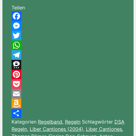
Teilen
Facebook
Messenger
Twitter
WhatsApp
Telegram
Threema
Pinterest
Pocket
Email
Amazon
Kategorien
Regelband
,
Regeln
Schlagwörter
DSA
Wish
Teilen
Regeln
,
Liber Cantiones (2004)
,
Liber Cantiones
,
List