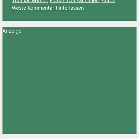
Thomas Römer
,
Florian Don-Schauen
,
Anton
Weste
Kommentar hinterlassen
Anzeige: