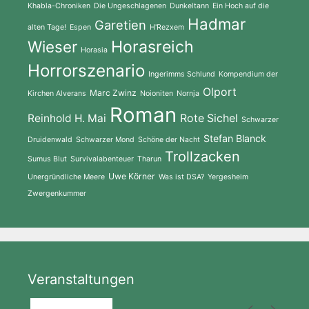
Khabla-Chroniken
Die Ungeschlagenen
Dunkeltann
Ein Hoch auf die
Hadmar
Garetien
alten Tage!
Espen
H'Rezxem
Wieser
Horasreich
Horasia
Horrorszenario
Ingerimms Schlund
Kompendium der
Olport
Marc Zwinz
Kirchen Alverans
Noioniten
Nornja
Roman
Reinhold H. Mai
Rote Sichel
Schwarzer
Stefan Blanck
Druidenwald
Schwarzer Mond
Schöne der Nacht
Trollzacken
Sumus Blut
Survivalabenteuer
Tharun
Uwe Körner
Unergründliche Meere
Was ist DSA?
Yergesheim
Zwergenkummer
Veranstaltungen