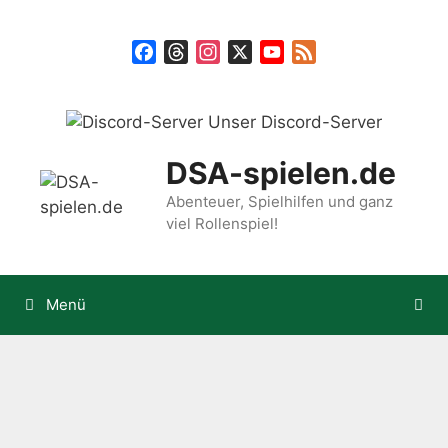
Zum
Inhalt
Facebook
Threads
Instagram
X
YouTube
Feed
springen
Unser Discord-Server
DSA-spielen.de
Abenteuer, Spielhilfen und ganz
viel Rollenspiel!
Menü