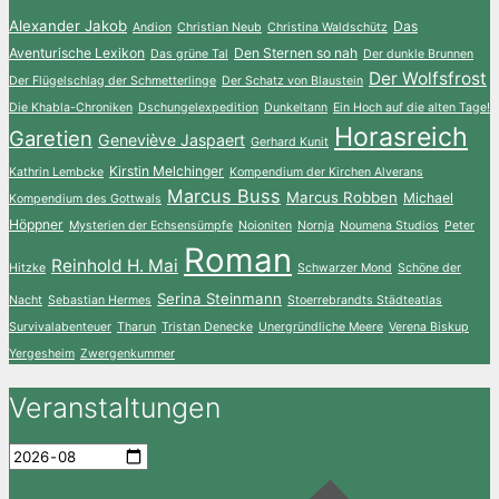
Alexander Jakob
Das
Andion
Christian Neub
Christina Waldschütz
Aventurische Lexikon
Den Sternen so nah
Das grüne Tal
Der dunkle Brunnen
Der Wolfsfrost
Der Flügelschlag der Schmetterlinge
Der Schatz von Blaustein
Die Khabla-Chroniken
Dschungelexpedition
Dunkeltann
Ein Hoch auf die alten Tage!
Horasreich
Garetien
Geneviève Jaspaert
Gerhard Kunit
Kirstin Melchinger
Kathrin Lembcke
Kompendium der Kirchen Alverans
Marcus Buss
Marcus Robben
Michael
Kompendium des Gottwals
Höppner
Mysterien der Echsensümpfe
Noioniten
Nornja
Noumena Studios
Peter
Roman
Reinhold H. Mai
Hitzke
Schwarzer Mond
Schöne der
Serina Steinmann
Nacht
Sebastian Hermes
Stoerrebrandts Städteatlas
Survivalabenteuer
Tharun
Tristan Denecke
Unergründliche Meere
Verena Biskup
Yergesheim
Zwergenkummer
Veranstaltungen