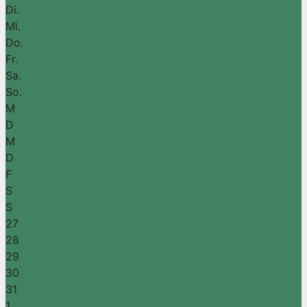
Di.
Mi.
Do.
Fr.
Sa.
So.
M
D
M
D
F
S
S
27
28
29
30
31
1