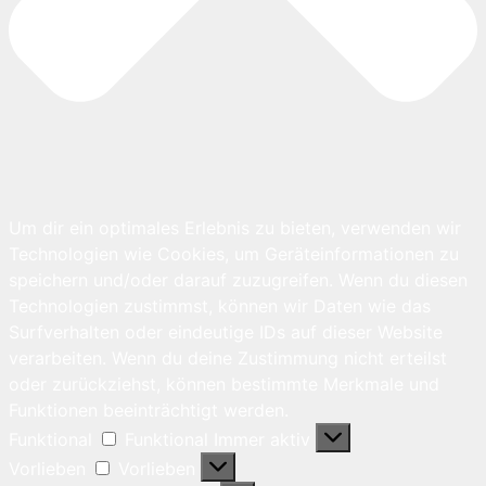
Um dir ein optimales Erlebnis zu bieten, verwenden wir
Technologien wie Cookies, um Geräteinformationen zu
speichern und/oder darauf zuzugreifen. Wenn du diesen
Technologien zustimmst, können wir Daten wie das
Surfverhalten oder eindeutige IDs auf dieser Website
verarbeiten. Wenn du deine Zustimmung nicht erteilst
oder zurückziehst, können bestimmte Merkmale und
Funktionen beeinträchtigt werden.
Funktional
Funktional
Immer aktiv
Vorlieben
Vorlieben