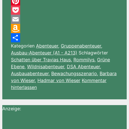
Threema
Pinterest
Pocket
Email
Amazon
Kategorien
Abenteuer
,
Gruppenabenteuer
,
Wish
Teilen
Ausbau-Abenteuer (A1 - A213)
Schlagwörter
List
Schatten über Travias Haus
,
Rommilys
,
Grüne
Ebene
,
Wildnisabenteuer
,
DSA Abenteuer
,
Ausbauabenteuer
,
Bewachungsszenario
,
Barbara
von Wieser
,
Hadmar von Wieser
Kommentar
hinterlassen
Anzeige: