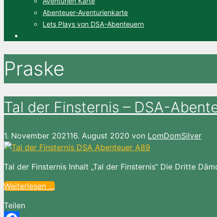
Aventurien Karte
Abenteuer-Aventurienkarte
Lets Plays von DSA-Abenteuern
Praske
Tal der Finsternis – DSA-Abent
1. November 2021
16. August 2020
von
LomDomSilver
Tal der Finsternis Inhalt „Tal der Finsternis“ Die Dritte D
Weiterlesen …
Teilen