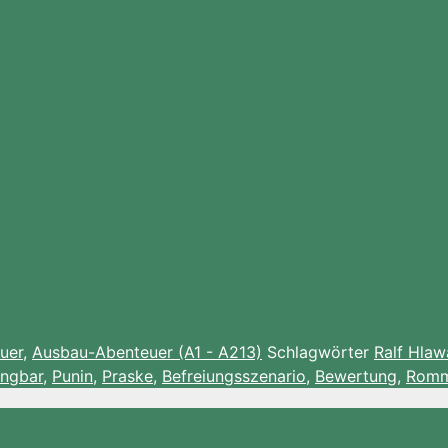
uer
,
Ausbau-Abenteuer (A1 - A213)
Schlagwörter
Ralf Hlaw
ngbar
,
Punin
,
Praske
,
Befreiungsszenario
,
Bewertung
,
Romm