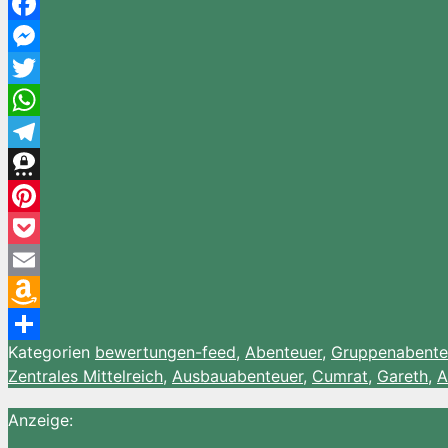
Facebook
Messenger
Twitter
WhatsApp
Telegram
Threema
Pinterest
Pocket
Email
Amazon
Kategorien
bewertungen-feed
,
Abenteuer
,
Gruppenabente
Wish
Teilen
Zentrales Mittelreich
,
Ausbauabenteuer
,
Cumrat
,
Gareth
,
A
List
Anzeige: