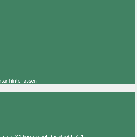
ar hinterlassen
len, S.1 Ferrara auf der Flucht! S. 1 …