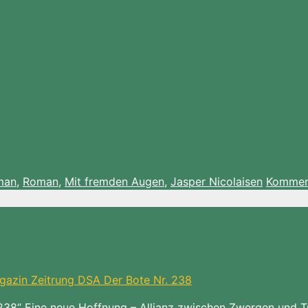
man
,
Roman
,
Mit fremden Augen
,
Jasper Nicolaisen
Komment
238“ Eine neue Hoffnung – Allianz zwischen Zwergen und Trol