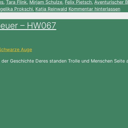
es
,
Tara Flink
,
Mirjam Schulze
,
Felix Pietsch
,
Aventurischer 
gelika Prokschi
,
Katja Reinwald
Kommentar hinterlassen
teuer – HW067
 in der Geschichte Deres standen Trolle und Menschen Seite 