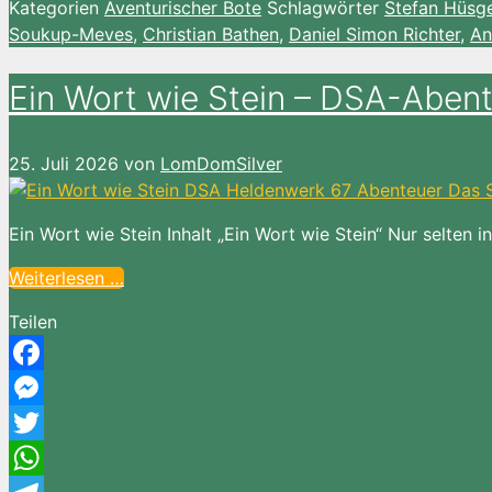
Kategorien
Aventurischer Bote
Schlagwörter
Stefan Hüsg
Wish
Teilen
Soukup-Meves
,
Christian Bathen
,
Daniel Simon Richter
,
An
List
Ein Wort wie Stein – DSA-Aben
25. Juli 2026
von
LomDomSilver
Ein Wort wie Stein Inhalt „Ein Wort wie Stein“ Nur selten
Weiterlesen …
Teilen
Facebook
Messenger
Twitter