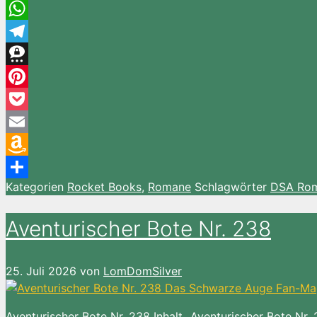
Twitter
WhatsApp
Telegram
Threema
Pinterest
Pocket
Email
Amazon
Kategorien
Rocket Books
,
Romane
Schlagwörter
DSA Ro
Wish
Teilen
List
Aventurischer Bote Nr. 238
25. Juli 2026
von
LomDomSilver
Aventurischer Bote Nr. 238 Inhalt „Aventurischer Bote Nr. 