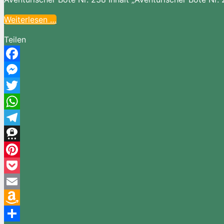
Weiterlesen …
Teilen
Facebook
Messenger
Twitter
WhatsApp
Telegram
Threema
Pinterest
Pocket
Email
Amazon