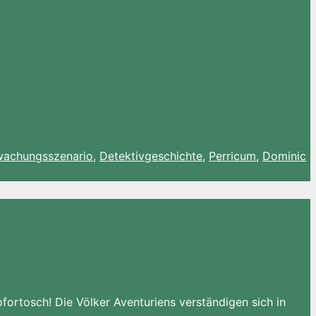
achungsszenario
,
Detektivgeschichte
,
Perricum
,
Dominic
ortosch! Die Völker Aventuriens verständigen sich in