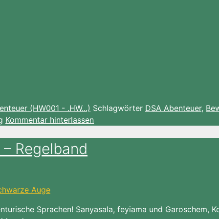
nteuer (HW001 - .HW...)
Schlagwörter
DSA Abenteuer
,
Bew
g
Kommentar hinterlassen
 – Regelband
nturische Sprachen! Sanyasala, feyiama und Garoschem, Kof