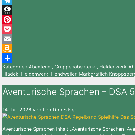
WhatsApp
Telegram
Threema
Pinterest
Pocket
Email
Amazon
Kategorien
Abenteuer
,
Gruppenabenteuer
,
Heldenwerk-Abe
Wish
Teilen
Hladek
,
Heldenwerk
,
Hendweiler
,
Markgräflich Knoppsber
List
Aventurische Sprachen – DSA 5
14. Juli 2026
von
LomDomSilver
Aventurische Sprachen Inhalt „Aventurische Sprachen“ Ave