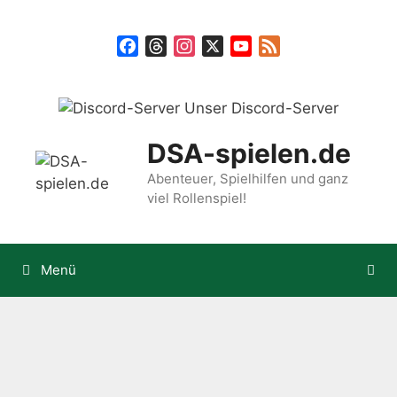
Zum
Inhalt
Facebook
Threads
Instagram
X
YouTube
Feed
springen
Unser Discord-Server
DSA-spielen.de
Abenteuer, Spielhilfen und ganz
viel Rollenspiel!
Menü