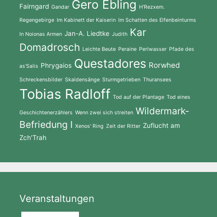
Gero Ebling
Fairngard
Gandar
H'Rezxem.
Regengebirge
Im Kabinett der Kaiserin
Im Schatten des Elfenbeinturms
Kar
Jan-A. Liedtke
In Noionas Armen
Judith
Domadrosch
Leichte Beute
Peraine
Perlwasser
Pfade des
Questadores
Rorwhed
Phrygaios
as'Salis
Schreckensbilder
Skaldensänge
Sturmgetrieben
Thuransees
Tobias Radloff
Tod auf der Plantage
Tod eines
Wildermark-
Geschichtenerzählers
Wenn zwei sich streiten
Befriedung I
Zuflucht am
Xenos' Ring
Zeit der Ritter
Zch'Trah
Veranstaltungen