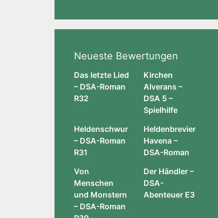
Neueste Bewertungen
Das letzte Lied
Kirchen
– DSA-Roman
Alverans –
R32
DSA 5 –
Spielhilfe
Heldenschwur
Heldenbrevier
– DSA-Roman
Havena –
R31
DSA-Roman
Von
Der Händler –
Menschen
DSA-
und Monstern
Abenteuer E3
– DSA-Roman