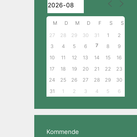
M
D
M
D
F
S
S
27
28
29
30
31
1
2
7
3
4
5
6
8
9
10
11
12
13
14
15
16
17
18
19
20
21
22
23
24
25
26
27
28
29
30
31
1
2
3
4
5
6
Kommende