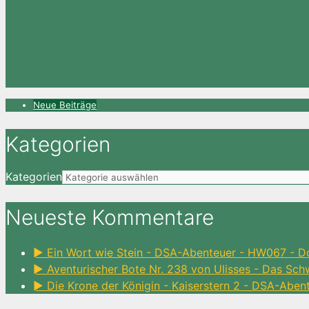
Neue Beiträge
Kategorien
Kategorien
Neueste Kommentare
► Ein Wort wie Stein - DSA-Abenteuer - HW067 - D
► Aventurischer Bote Nr. 238 von Ulisses - Das Sc
► Die Krone der Königin - Kaiserstern 2 - DSA-Aben