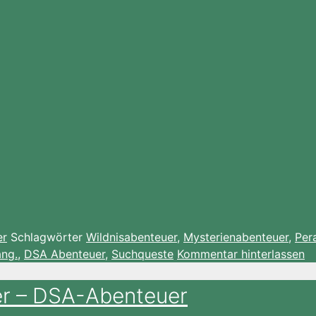
er
Schlagwörter
Wildnisabenteuer
,
Mysterienabenteuer
,
Per
ng.
,
DSA Abenteuer
,
Suchqueste
Kommentar hinterlassen
r – DSA-Abenteuer