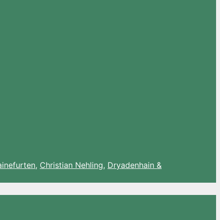
ainefurten
,
Christian Nehling
,
Dryadenhain &