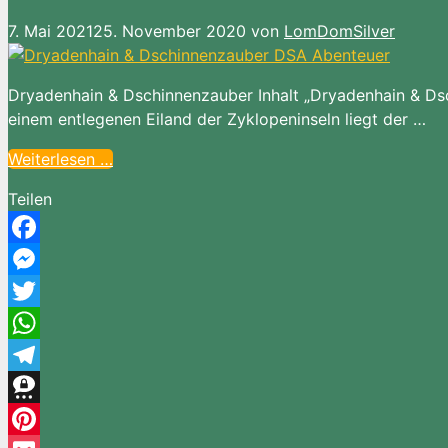
7. Mai 2021
25. November 2020
von
LomDomSilver
Dryadenhain & Dschinnenzauber Inhalt „Dryadenhain & Ds
einem entlegenen Eiland der Zyklopeninseln liegt der …
Weiterlesen …
Teilen
Facebook
Messenger
Twitter
WhatsApp
Telegram
Threema