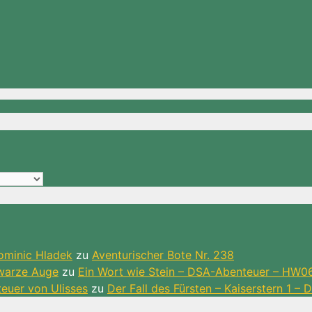
ominic Hladek
zu
Aventurischer Bote Nr. 238
hwarze Auge
zu
Ein Wort wie Stein – DSA-Abenteuer – HW0
teuer von Ulisses
zu
Der Fall des Fürsten – Kaiserstern 1 –