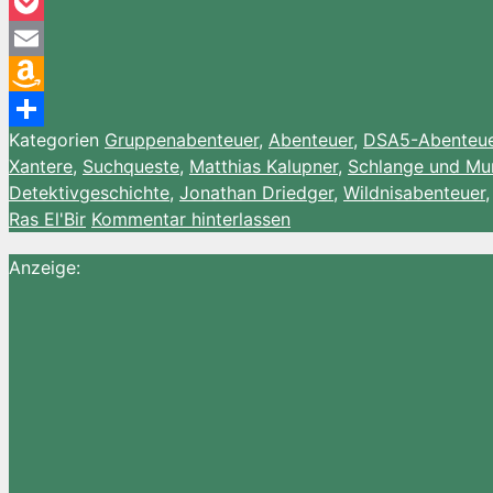
Pinterest
Pocket
Email
Amazon
Kategorien
Gruppenabenteuer
,
Abenteuer
,
DSA5-Abenteu
Wish
Teilen
Xantere
,
Suchqueste
,
Matthias Kalupner
,
Schlange und M
List
Detektivgeschichte
,
Jonathan Driedger
,
Wildnisabenteuer
Ras El'Bir
Kommentar hinterlassen
Anzeige: