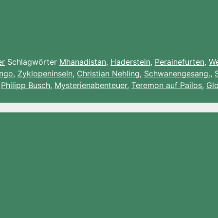
er
Schlagwörter
Mhanadistan
,
Haderstein
,
Perainefurten
,
We
ungo
,
Zyklopeninseln
,
Christian Nehling
,
Schwanengesang.
,
,
Philipp Busch
,
Mysterienabenteuer
,
Teremon auf Pailos
,
Gl