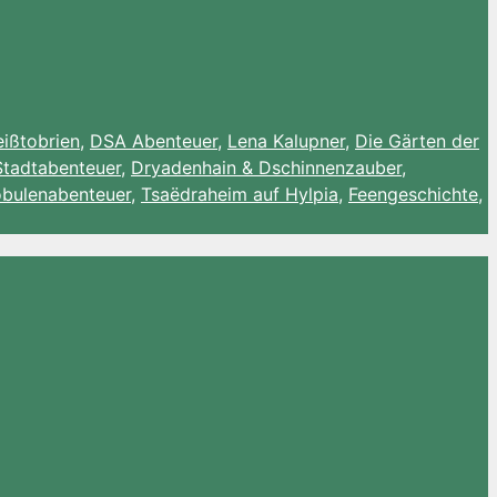
ißtobrien
,
DSA Abenteuer
,
Lena Kalupner
,
Die Gärten der
Stadtabenteuer
,
Dryadenhain & Dschinnenzauber
,
obulenabenteuer
,
Tsaëdraheim auf Hylpia
,
Feengeschichte
,