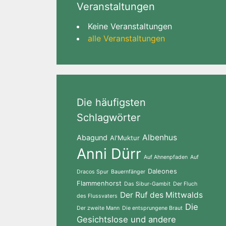
Veranstaltungen
Keine Veranstaltungen
alle Veranstaltungen
Die häufigsten
Schlagwörter
Albenhus
Abagund
Al'Muktur
Anni Dürr
Auf Ahnenpfaden
Auf
Daleones
Dracos Spur
Bauernfänger
Flammenhorst
Das Sibur-Gambit
Der Fluch
Der Ruf des Mittwalds
des Flussvaters
Die
Der zweite Mann
Die entsprungene Braut
Gesichtslose und andere