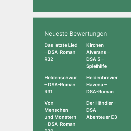
Neueste Bewertungen
Das letzte Lied
Kirchen
– DSA-Roman
Alverans –
R32
DSA 5 –
Spielhilfe
Heldenschwur
Heldenbrevier
– DSA-Roman
Havena –
R31
DSA-Roman
Von
Der Händler –
Menschen
DSA-
und Monstern
Abenteuer E3
– DSA-Roman