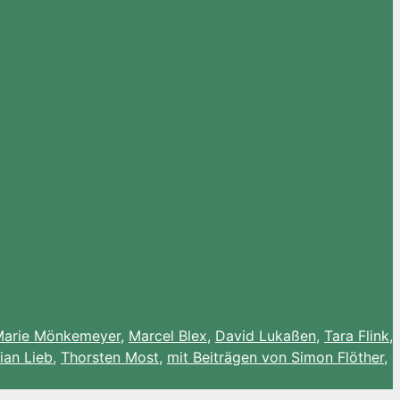
arie Mönkemeyer
,
Marcel Blex
,
David Lukaßen
,
Tara Flink
,
lian Lieb
,
Thorsten Most
,
mit Beiträgen von Simon Flöther
,