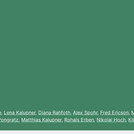
e
,
Lena Kalupner
,
Diana Rahfoth
,
Alex Spohr
,
Fred Ericson
,
M
Pongratz
,
Matthias Kalupner
,
Rohals Erben
,
Nikolai Hoch
,
Ki