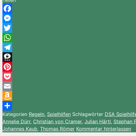
Teilen
Facebook
Messenger
Twitter
WhatsApp
Telegram
Threema
Pinterest
Pocket
Email
Amazon
Kategorien
Regeln
,
Spielhilfen
Schlagwörter
DSA Spielhilf
Wish
Teilen
Annelie Dürr
,
Christian von Cramer
,
Julian Härtl
,
Stephan 
List
Johannes Kaub
,
Thomas Römer
Kommentar hinterlassen