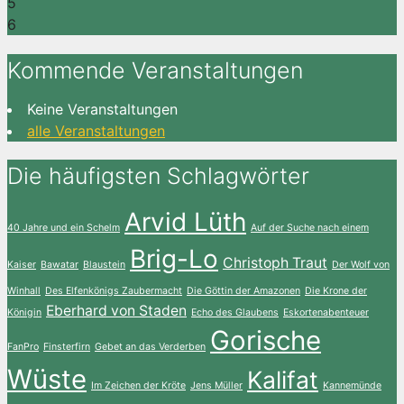
5
6
Kommende Veranstaltungen
Keine Veranstaltungen
alle Veranstaltungen
Die häufigsten Schlagwörter
Arvid Lüth
40 Jahre und ein Schelm
Auf der Suche nach einem
Brig-Lo
Christoph Traut
Kaiser
Bawatar
Blaustein
Der Wolf von
Winhall
Des Elfenkönigs Zaubermacht
Die Göttin der Amazonen
Die Krone der
Eberhard von Staden
Königin
Echo des Glaubens
Eskortenabenteuer
Gorische
FanPro
Finsterfirn
Gebet an das Verderben
Wüste
Kalifat
Im Zeichen der Kröte
Jens Müller
Kannemünde