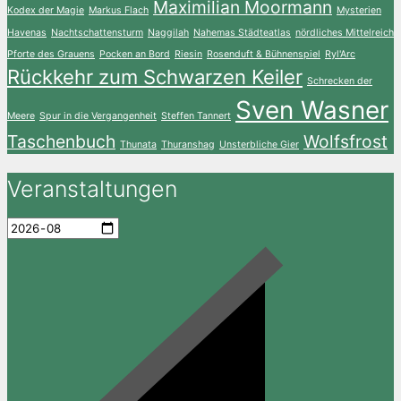
Maximilian Moormann
Kodex der Magie
Markus Flach
Mysterien
Havenas
Nachtschattensturm
Naggilah
Nahemas Städteatlas
nördliches Mittelreich
Pforte des Grauens
Pocken an Bord
Riesin
Rosenduft & Bühnenspiel
Ryl'Arc
Rückkehr zum Schwarzen Keiler
Schrecken der
Sven Wasner
Meere
Spur in die Vergangenheit
Steffen Tannert
Taschenbuch
Wolfsfrost
Thunata
Thuranshag
Unsterbliche Gier
Veranstaltungen