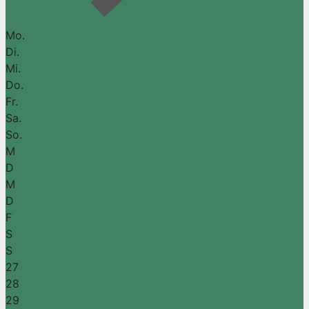
Mo.
Di.
Mi.
Do.
Fr.
Sa.
So.
M
D
M
D
F
S
S
27
28
29