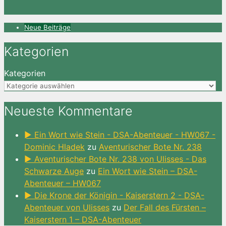
Neue Beiträge
Kategorien
Kategorien
Neueste Kommentare
► Ein Wort wie Stein - DSA-Abenteuer - HW067 -
Dominic Hladek
zu
Aventurischer Bote Nr. 238
► Aventurischer Bote Nr. 238 von Ulisses - Das
Schwarze Auge
zu
Ein Wort wie Stein – DSA-
Abenteuer – HW067
► Die Krone der Königin - Kaiserstern 2 - DSA-
Abenteuer von Ulisses
zu
Der Fall des Fürsten –
Kaiserstern 1 – DSA-Abenteuer