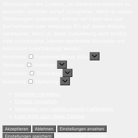
Technologien wie Cookies, um Geräteinformationen zu
speichern und/oder darauf zuzugreifen. Wenn du diesen
Technologien zustimmst, können wir Daten wie das
Surfverhalten oder eindeutige IDs auf dieser Website
verarbeiten. Wenn du deine Zustimmung nicht erteilst
oder zurückziehst, können bestimmte Merkmale und
Funktionen beeinträchtigt werden.
Funktional
Funktional
Immer aktiv
Vorlieben
Vorlieben
Statistiken
Statistiken
Marketing
Marketing
Optionen verwalten
Dienste verwalten
Verwalten von {vendor_count}-Lieferanten
Lese mehr über diese Zwecke
Akzeptieren
Ablehnen
Einstellungen ansehen
Einstellungen ansehen
Einstellungen speichern