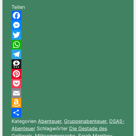
Teilen
Facebook
Messenger
Twitter
WhatsApp
Telegram
Threema
Pinterest
Pocket
Email
Amazon
Kategorien
Abenteuer
,
Gruppenabenteuer
,
DSA5-
Wish
Teilen
Abenteuer
Schlagwörter
Die Gestade des
List
Gottwals
,
Mittsommerrache
,
Sarah Manthey
,