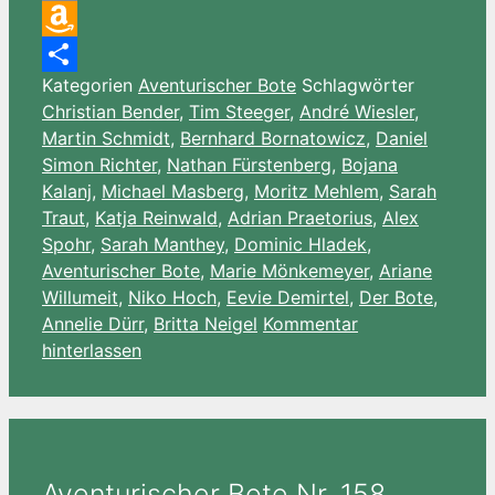
Email
Amazon
Kategorien
Aventurischer Bote
Schlagwörter
Wish
Teilen
Christian Bender
,
Tim Steeger
,
André Wiesler
,
List
Martin Schmidt
,
Bernhard Bornatowicz
,
Daniel
Simon Richter
,
Nathan Fürstenberg
,
Bojana
Kalanj
,
Michael Masberg
,
Moritz Mehlem
,
Sarah
Traut
,
Katja Reinwald
,
Adrian Praetorius
,
Alex
Spohr
,
Sarah Manthey
,
Dominic Hladek
,
Aventurischer Bote
,
Marie Mönkemeyer
,
Ariane
Willumeit
,
Niko Hoch
,
Eevie Demirtel
,
Der Bote
,
Annelie Dürr
,
Britta Neigel
Kommentar
hinterlassen
Aventurischer Bote Nr. 158