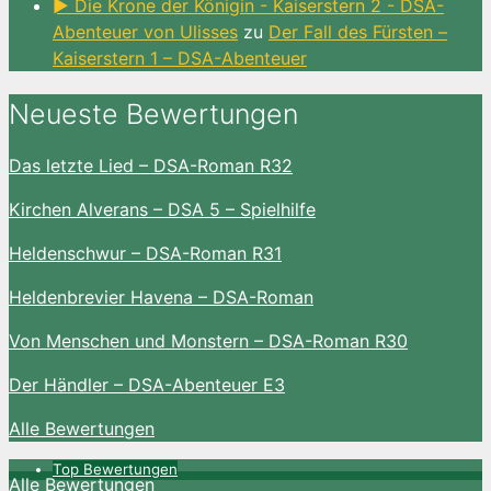
► Die Krone der Königin - Kaiserstern 2 - DSA-
Abenteuer von Ulisses
zu
Der Fall des Fürsten –
Kaiserstern 1 – DSA-Abenteuer
Neueste Bewertungen
Das letzte Lied – DSA-Roman R32
Kirchen Alverans – DSA 5 – Spielhilfe
Heldenschwur – DSA-Roman R31
Heldenbrevier Havena – DSA-Roman
Von Menschen und Monstern – DSA-Roman R30
Der Händler – DSA-Abenteuer E3
Alle Bewertungen
Top Bewertungen
Alle Bewertungen