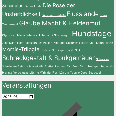
Die Rose der
Scharlatan
Detlev Linde
Flusslande
Unsterblichkeit
Dämonenzitadelle
Frank
Glaube Macht & Heldenmut
Tarcikowski
Hundstage
Glydwick
Helena Zeferino
Hinterhalt & Sturmangriff
Jana Maria Eilers
Jenseits der Mauern
Kind des Goldenen Gottes
Kors Kodex
Maße
Mortis-Trilogie
Norhus
Plötzingen
Sarah Nick
Schreckgestalt & Spukgemäuer
Schwarze
Schwingen
Sehnsuchtsmelodie
Steffen Lechner
Taphîrels Turm
Treibgut
Und Altaia
brannte
Verborgene Mächte
Wahl der Fischkönigin
Yvonne Gees
Zugvogel
Veranstaltungen