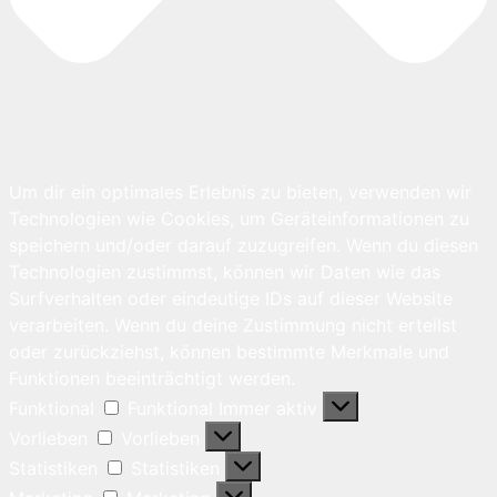
Um dir ein optimales Erlebnis zu bieten, verwenden wir
Technologien wie Cookies, um Geräteinformationen zu
speichern und/oder darauf zuzugreifen. Wenn du diesen
Technologien zustimmst, können wir Daten wie das
Surfverhalten oder eindeutige IDs auf dieser Website
verarbeiten. Wenn du deine Zustimmung nicht erteilst
oder zurückziehst, können bestimmte Merkmale und
Funktionen beeinträchtigt werden.
Funktional
Funktional
Immer aktiv
Vorlieben
Vorlieben
Statistiken
Statistiken