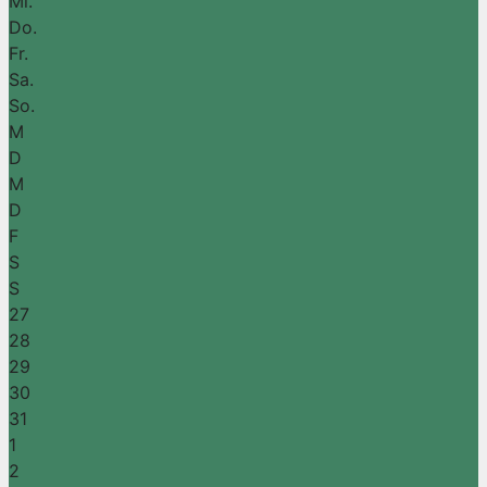
Mi.
Do.
Fr.
Sa.
So.
M
D
M
D
F
S
S
27
28
29
30
31
1
2