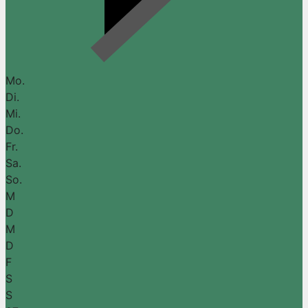
Mo.
Di.
Mi.
Do.
Fr.
Sa.
So.
M
D
M
D
F
S
S