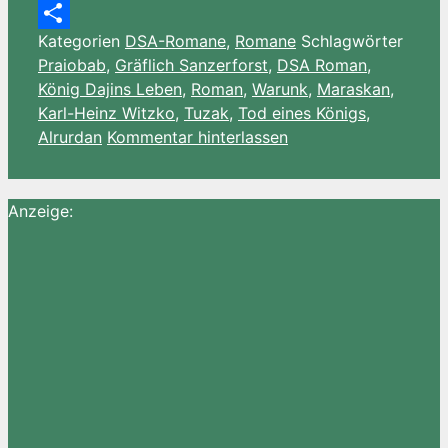
Amazon
Kategorien
DSA-Romane
,
Romane
Schlagwörter
Wish
Teilen
Praiobab
,
Gräflich Sanzerforst
,
DSA Roman
,
List
König Dajins Leben
,
Roman
,
Warunk
,
Maraskan
,
Karl-Heinz Witzko
,
Tuzak
,
Tod eines Königs
,
Alrurdan
Kommentar hinterlassen
Anzeige: