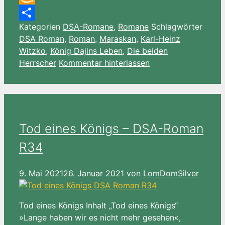
Amazon
Kategorien
DSA-Romane
,
Romane
Schlagwörter
Wish
Teilen
DSA Roman
,
Roman
,
Maraskan
,
Karl-Heinz
List
Witzko
,
König Dajins Leben
,
Die beiden
Herrscher
Kommentar hinterlassen
Tod eines Königs – DSA-Roman
R34
9. Mai 2021
26. Januar 2021
von
LomDomSilver
Tod eines Königs Inhalt „Tod eines Königs“
»Lange haben wir es nicht mehr gesehen«,