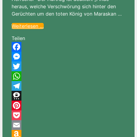
heraus, welche Verschwörung sich hinter den
Gerüchten um den toten König von Maraskan …
Weiterlesen …
Teilen
Facebook
Messenger
Twitter
WhatsApp
Telegram
Threema
Pinterest
Pocket
Email