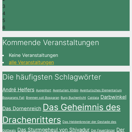
3
4
5
6
Kommende Veranstaltungen
Keine Veranstaltungen
alle Veranstaltungen
Die häufigsten Schlagwörter
André Helfers
Augenhort
Aventurien: Khôm
Aventurisches Elementarium
Darbwinkel
Bosparans Fall
Brennen soll Bosparan
Burg Buchenlicht
Caldaia
Das Geheimnis des
Das Dornenreich
Drachenritters
Das Heldenbrevier der Gestade des
Das Sturmgeheul von Shiyadur
Der
Gottwals
Der Feuertänzer