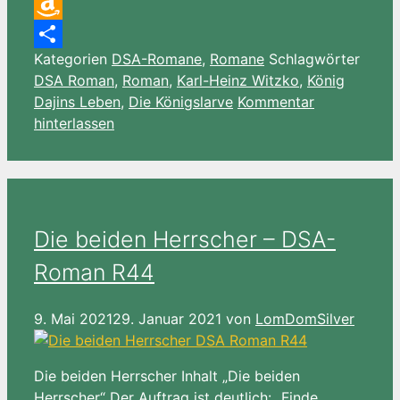
Email
Amazon
Kategorien
DSA-Romane
,
Romane
Schlagwörter
Wish
Teilen
DSA Roman
,
Roman
,
Karl-Heinz Witzko
,
König
List
Dajins Leben
,
Die Königslarve
Kommentar
hinterlassen
Die beiden Herrscher – DSA-
Roman R44
9. Mai 2021
29. Januar 2021
von
LomDomSilver
Die beiden Herrscher Inhalt „Die beiden
Herrscher“ Der Auftrag ist deutlich: „Finde