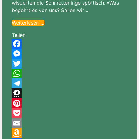
wisperten die Schmetterlinge spöttisch. »Was
begehrt es von uns? Sollen wir …
Weiterlesen …
Teilen
Facebook
Messenger
Twitter
WhatsApp
Telegram
Threema
Pinterest
Pocket
Email