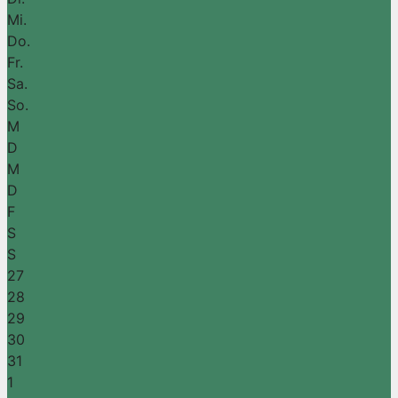
Mi.
Do.
Fr.
Sa.
So.
M
D
M
D
F
S
S
27
28
29
30
31
1