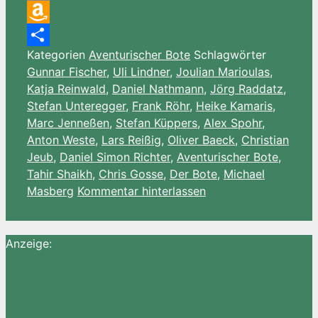
Email
Amazon
Kategorien
Aventurischer Bote
Schlagwörter
Wish
Teilen
Gunnar Fischer
,
Uli Lindner
,
Joulian Marioulas
,
List
Katja Reinwald
,
Daniel Nathmann
,
Jörg Raddatz
,
Stefan Unteregger
,
Frank Röhr
,
Heike Kamaris
,
Marc Jenneßen
,
Stefan Küppers
,
Alex Spohr
,
Anton Weste
,
Lars Reißig
,
Oliver Baeck
,
Christian
Jeub
,
Daniel Simon Richter
,
Aventurischer Bote
,
Tahir Shaikh
,
Chris Gosse
,
Der Bote
,
Michael
Masberg
Kommentar hinterlassen
Anzeige: