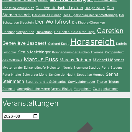
Das Aventurische Lexikon
Den
Christina Waldschütz
Das grüne Tal
Sternen so nah
Der dunkle Brunnen
Der Flügelschlag der Schmetterlinge
Der
Der Wolfsfrost
Schatz von Blaustein
Die Khabla-Chroniken
Garetien
Dschungelexpedition
Dunkeltann
Ein Hoch auf die alten Tage!
Horasreich
Geneviève Jaspaert
Gerhard Kunit
Kathrin
Kirstin Melchinger
Lembcke
Kompendium der Kirchen Alverans
Kompendium
Marcus Buss
Marcus Robben
Michael Höppner
des Gottwals
Mysterien der Echsensümpfe
Noioniten
Nornja
Noumena Studios
Perry Stevens
Serina
Peter Hitzke
Schwarzer Mond
Schöne der Nacht
Sebastian Hermes
Steinmann
Stoerrebrandts Städteatlas
Survivalabenteuer
Tharun
Tristan
Denecke
Unergründliche Meere
Verena Biskup
Yergesheim
Zwergenkummer
Veranstaltungen