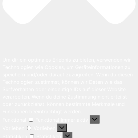
Um dir ein optimales Erlebnis zu bieten, verwenden wir
Technologien wie Cookies, um Geräteinformationen zu
speichern und/oder darauf zuzugreifen. Wenn du diesen
Technologien zustimmst, können wir Daten wie das
Surfverhalten oder eindeutige IDs auf dieser Website
verarbeiten. Wenn du deine Zustimmung nicht erteilst
oder zurückziehst, können bestimmte Merkmale und
Funktionen beeinträchtigt werden.
Funktional
Funktional
Immer aktiv
Vorlieben
Vorlieben
Statistiken
Statistiken