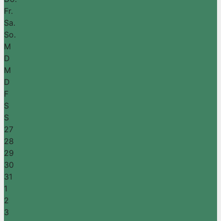
Fr.
Sa.
So.
M
D
M
D
F
S
S
27
28
29
30
31
1
2
3