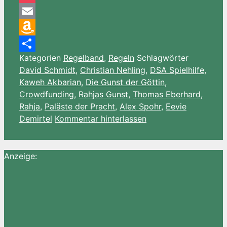
Pocket
Email
Amazon
Kategorien
Regelband
,
Regeln
Schlagwörter
Wish
Teilen
David Schmidt
,
Christian Nehling
,
DSA Spielhilfe
,
List
Kaweh Akbarian
,
Die Gunst der Göttin
,
Crowdfunding
,
Rahjas Gunst
,
Thomas Eberhard
,
Rahja
,
Paläste der Pracht
,
Alex Spohr
,
Eevie
Demirtel
Kommentar hinterlassen
Anzeige: