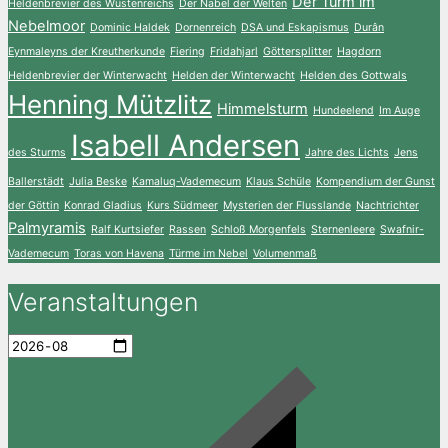
Der Turm im
Heldenbrevier des Wüstenreichs
Der Nabel der Welten
Nebelmoor
Dominic Haldek
Dornenreich
DSA und Eskapismus
Durân
Eynmaleyns der Kreutherkunde
Fiering
Fridahjarl
Göttersplitter
Hagdorn
Heldenbrevier der Winterwacht
Helden der Winterwacht
Helden des Gottwals
Henning Mützlitz
Himmelsturm
Hundeelend
Im Auge
Isabell Andersen
des Sturms
Jahre des Lichts
Jens
Ballerstädt
Julia Beske
Kamaluq-Vademecum
Klaus Schüle
Kompendium der Gunst
der Göttin
Konrad Gladius
Kurs Südmeer
Mysterien der Flusslande
Nachtrichter
Palmyramis
Ralf Kurtsiefer
Rassen
Schloß Morgenfels
Sternenleere
Swafnir-
Vademecum
Toras von Havena
Türme im Nebel
Volumenmaß
Veranstaltungen