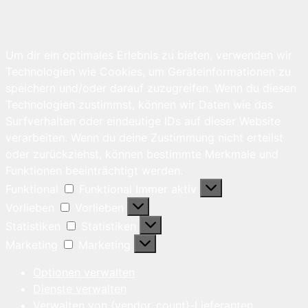
Um dir ein optimales Erlebnis zu bieten, verwenden wir
Technologien wie Cookies, um Geräteinformationen zu
speichern und/oder darauf zuzugreifen. Wenn du diesen
Technologien zustimmst, können wir Daten wie das
Surfverhalten oder eindeutige IDs auf dieser Website
verarbeiten. Wenn du deine Zustimmung nicht erteilst
oder zurückziehst, können bestimmte Merkmale und
Funktionen beeinträchtigt werden.
Funktional
Funktional
Immer aktiv
Vorlieben
Vorlieben
Statistiken
Statistiken
Marketing
Marketing
Optionen verwalten
Dienste verwalten
Verwalten von {vendor_count}-Lieferanten