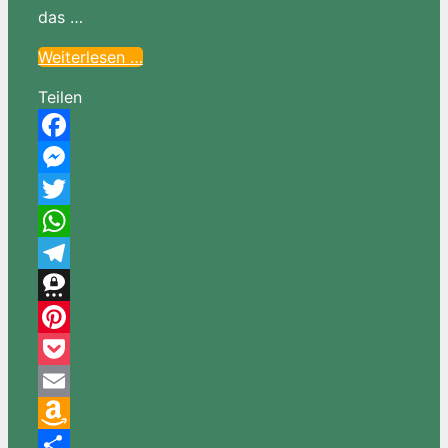
das …
Weiterlesen …
Teilen
Facebook
Messenger
Twitter
WhatsApp
Telegram
Threema
Pinterest
Pocket
Email
Amazon