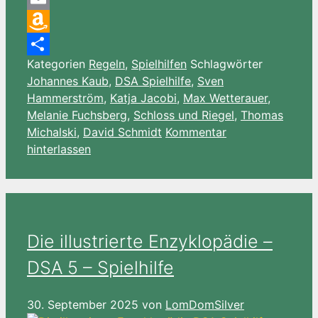
Email
Amazon
Kategorien
Regeln
,
Spielhilfen
Schlagwörter
Wish
Teilen
Johannes Kaub
,
DSA Spielhilfe
,
Sven
List
Hammerström
,
Katja Jacobi
,
Max Wetterauer
,
Melanie Fuchsberg
,
Schloss und Riegel
,
Thomas
Michalski
,
David Schmidt
Kommentar
hinterlassen
Die illustrierte Enzyklopädie –
DSA 5 – Spielhilfe
30. September 2025
von
LomDomSilver