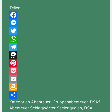
Teilen
Facebook
Messenger
Twitter
WhatsApp
Telegram
Threema
Pinterest
Pocket
Email
Amazon
Kategorien
Abenteuer
,
Gruppenabenteuer
,
DSA5-
Wish
Teilen
Abenteuer
Schlagwörter
Seelenqualen
,
DSA
List