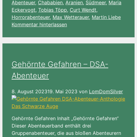
Abenteuer
,
Chababien
,
Aranien
,
Südmeer
,
Maria
Eckervogt
,
Tobias Töpp
,
Curt Wendt
,
Horrorabenteuer
,
Max Wetterauer
,
Martin Liebe
Kommentar hinterlassen
Gehörnte Gefahren – DSA-
Abenteuer
8. August 2023
19. Mai 2023
von
LomDomSilver
Gehörnte Gefahren Inhalt „Gehörnte Gefahren“
Dieser Abenteuerband enthält drei
Gruppenabenteuer, die aus bloßen Abenteurern