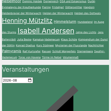
Nebelmoor
Dominic Haldek
Dornenreich
DSA und Eskapismus
Durân
Eynmaleyns der Kreutherkunde
Fiering
Fridahjarl
Göttersplitter
Hagdorn
Heldenbrevier der Winterwacht
Helden der Winterwacht
Helden des Gottwals
Henning Mützlitz
Himmelsturm
Hundeelend
Im Auge
Isabell Andersen
des Sturms
Jahre des Lichts
Jens
Ballerstädt
Julia Beske
Kamaluq-Vademecum
Klaus Schüle
Kompendium der Gunst
der Göttin
Konrad Gladius
Kurs Südmeer
Mysterien der Flusslande
Nachtrichter
Palmyramis
Ralf Kurtsiefer
Rassen
Schloß Morgenfels
Sternenleere
Swafnir-
Vademecum
Toras von Havena
Türme im Nebel
Volumenmaß
Veranstaltungen