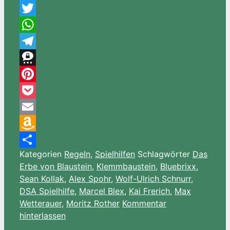
Messenger
Twitter
WhatsApp
Telegram
Threema
Pinterest
Pocket
Email
Amazon
Kategorien
Regeln
,
Spielhilfen
Schlagwörter
Das
Wish
Teilen
Erbe von Blaustein
,
Klemmbaustein
,
Bluebrixx
,
List
Sean Kollak
,
Alex Spohr
,
Wolf-Ulrich Schnurr
,
DSA Spielhilfe
,
Marcel Blex
,
Kai Frerich
,
Max
Wetterauer
,
Moritz Rother
Kommentar
hinterlassen