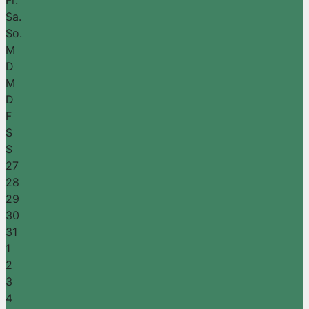
Sa.
So.
M
D
M
D
F
S
S
27
28
29
30
31
1
2
3
4