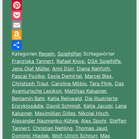
Threema
Pinterest
Pocket
Email
Amazon
Kategorien
Regeln
,
Spielhilfen
Schlagwörter
Wish
Teilen
Franziska Tannert
,
Rafael Knop
,
DSA Spielhilfe
,
List
Jens Olaf Müller
,
Anni Dürr
,
Diana Rahfoth
,
Pascal Poolke
,
Eevie Demirtel
,
Marcel Blex
,
Christoph Traut
,
Carolina Möbis
,
Tara Flink
,
Das
Aventurische Lexikon
,
Matthias Kalupner
,
Benjamin Bahr
,
Katja Reinwald
,
Die illustrierte
Enzyklopädie
,
David Schmidt
,
Katja Jacobi
,
Lena
Kalupner
,
Maximillian Gilles
,
Nikolai Hoch
,
Alexander Naumenko-Kühne
,
Alex Spohr
,
Steffen
Tannert
,
Christian Nehling
,
Thomas Jaud
,
Dominic Hladek
,
Wolf-Ulrich Schnurr
,
Max