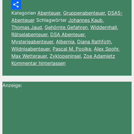
Amazon
Kategorien
Abenteuer
,
Gruppenabenteuer
,
DSA5-
Wish
Teilen
Abenteuer
Schlagwörter
Johannes Kaub
,
List
Thomas Jaud
,
Gehörnte Gefahren
,
Widdernhall
,
Rätselabenteuer
,
DSA Abenteuer
,
Mysterieabenteuer
,
Albernia
,
Diana Rathfoth
,
Wildnisabenteuer
,
Pascal M. Poolke
,
Alex Spohr
,
Max Wetterauer
,
Zyklopeninsel
,
Zoe Adamietz
Kommentar hinterlassen
Anzeige: